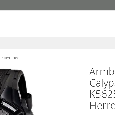
arz Herrenuhr
Armba
Calyp
K562
Herr