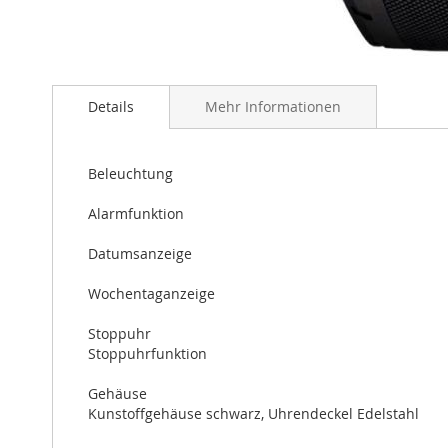
Zum
Anfang
Details
Mehr Informationen
der
Bildergalerie
springen
Beleuchtung
Alarmfunktion
Datumsanzeige
Wochentaganzeige
Stoppuhr
Stoppuhrfunktion
Gehäuse
Kunstoffgehäuse schwarz, Uhrendeckel Edelstahl