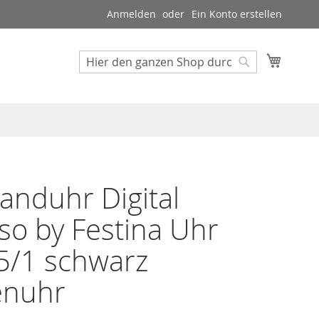
Anmelden
Ein Konto erstellen
Mein W
Suche
Suche
nduhr Digital
so by Festina Uhr
5/1 schwarz
enuhr