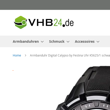
Direkt
zum
Inhalt
Armbanduhren
Schmuck
Accessoires
Home
Armbanduhr Digital Calypso by Festina Uhr K5625/1 schw
Zum
Ende
der
Bildergalerie
springen