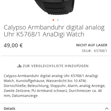
Calypso Armbanduhr digital analog
Zum
Anfang
Uhr K5768/1 AnaDigi Watch
der
Bildergalerie
49,00 €
NICHT AUF LAGER
springen
SKU
K5768/1
ZUR VERGLEICHSLISTE HINZUFÜGEN
Calypso Armbanduhr digital analog Uhr K5768/1 AnaDigi
Watch. Kunstoffgehäuse, Wasserdicht bis 10 ATM,
Dornschließe, Beleuchtung, Stoppuhr, Alarm, analog Anzeige,
Zweite Zeitzone, PU Armband schwarz, Durchmesser ca. 46
mm, Datumsanzeige
Details