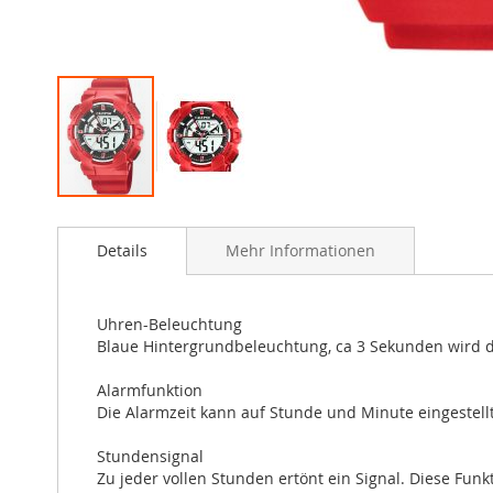
Zum
Anfang
Details
Mehr Informationen
der
Bildergalerie
springen
Uhren-Beleuchtung
Blaue Hintergrundbeleuchtung, ca 3 Sekunden wird di
Alarmfunktion
Die Alarmzeit kann auf Stunde und Minute eingestellt
Stundensignal
Zu jeder vollen Stunden ertönt ein Signal. Diese Fun