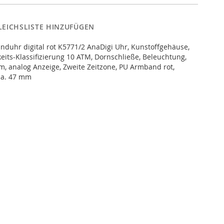
LEICHSLISTE HINZUFÜGEN
duhr digital rot K5771/2 AnaDigi Uhr, Kunstoffgehäuse,
eits-Klassifizierung 10 ATM, Dornschließe, Beleuchtung,
m, analog Anzeige, Zweite Zeitzone, PU Armband rot,
ca. 47 mm