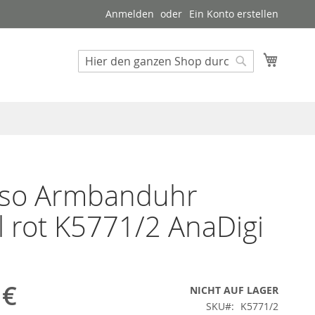
Anmelden
Ein Konto erstellen
Mein W
Suche
Suche
pso Armbanduhr
al rot K5771/2 AnaDigi
 €
NICHT AUF LAGER
SKU
K5771/2