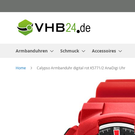
Direkt
zum
Inhalt
Armbanduhren
Schmuck
Accessoires
Home
Calypso Armbanduhr digital rot K5771/2 AnaDigi Uhr
Zum
Ende
der
Bildergalerie
springen