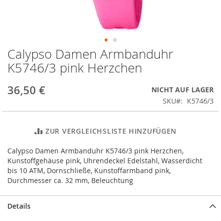
Calypso Damen Armbanduhr
Zum
Anfang
K5746/3 pink Herzchen
der
Bildergalerie
36,50 €
NICHT AUF LAGER
springen
SKU
K5746/3
ZUR VERGLEICHSLISTE HINZUFÜGEN
Calypso Damen Armbanduhr K5746/3 pink Herzchen,
Kunstoffgehäuse pink, Uhrendeckel Edelstahl, Wasserdicht
bis 10 ATM, Dornschließe, Kunstoffarmband pink,
Durchmesser ca. 32 mm, Beleuchtung
Details