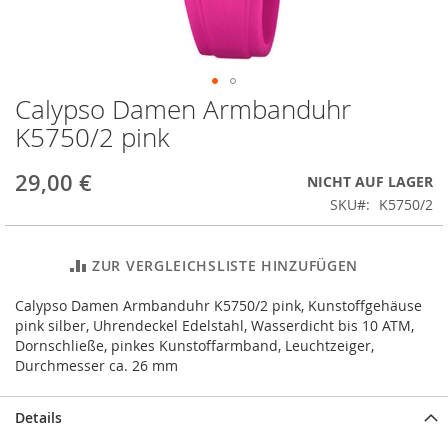
Calypso Damen Armbanduhr
Zum
Anfang
K5750/2 pink
der
Bildergalerie
29,00 €
NICHT AUF LAGER
springen
SKU
K5750/2
ZUR VERGLEICHSLISTE HINZUFÜGEN
Calypso Damen Armbanduhr K5750/2 pink, Kunstoffgehäuse
pink silber, Uhrendeckel Edelstahl, Wasserdicht bis 10 ATM,
Dornschließe, pinkes Kunstoffarmband, Leuchtzeiger,
Durchmesser ca. 26 mm
Details