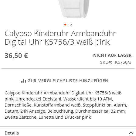
Calypso Kinderuhr Armbanduhr
Zum
Anfang
Digital Uhr K5756/3 weiß pink
der
Bildergalerie
36,50 €
NICHT AUF LAGER
springen
SKU
K5756/3
ZUR VERGLEICHSLISTE HINZUFÜGEN
Calypso Kinderuhr Armbanduhr Digital Uhr K5756/3 weiß
pink, Uhrendeckel Edelstahl, Wasserdicht bis 10 ATM,
Dornschließe, Kunstoffarmband weiß, Stoppfunktion, Alarm,
Datum, 24h Anzeige, Beleuchtung, Durchmesser ca. 32 mm,
Zweite Zeitzone, Lünette und Drücker pink
Details