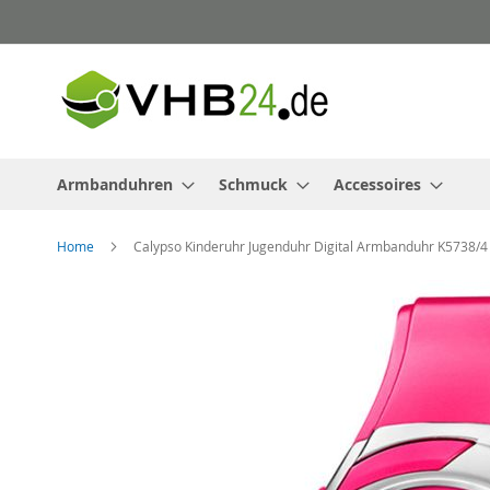
Direkt
zum
Inhalt
Armbanduhren
Schmuck
Accessoires
Home
Calypso Kinderuhr Jugenduhr Digital Armbanduhr K5738/4
Zum
Ende
der
Bildergalerie
springen