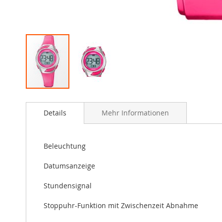
Zum
Anfang
Details
Mehr Informationen
der
Bildergalerie
springen
Beleuchtung
Datumsanzeige
Stundensignal
Stoppuhr-Funktion mit Zwischenzeit Abnahme