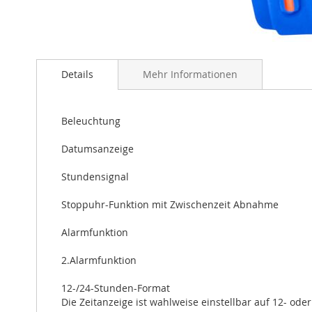
Zum
Anfang
Details
Mehr Informationen
der
Bildergalerie
springen
Beleuchtung
Datumsanzeige
Stundensignal
Stoppuhr-Funktion mit Zwischenzeit Abnahme
Alarmfunktion
2.Alarmfunktion
12-/24-Stunden-Format
Die Zeitanzeige ist wahlweise einstellbar auf 12- ode