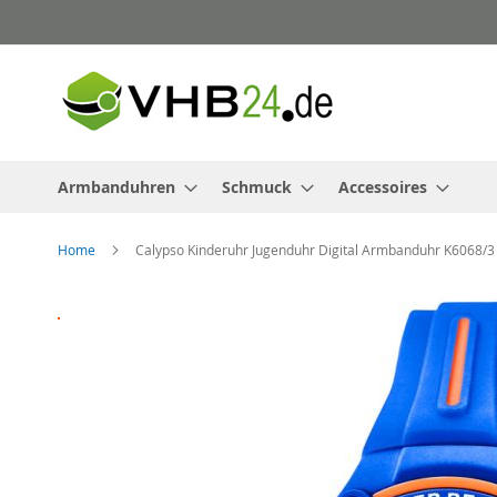
Direkt
zum
Inhalt
Armbanduhren
Schmuck
Accessoires
Home
Calypso Kinderuhr Jugenduhr Digital Armbanduhr K6068/3
Zum
Ende
der
Bildergalerie
springen