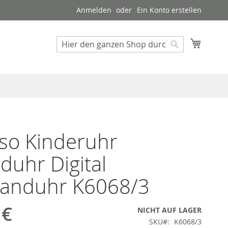
Anmelden
Ein Konto erstellen
Mein W
Suche
Suche
so Kinderuhr
duhr Digital
anduhr K6068/3
 €
NICHT AUF LAGER
SKU
K6068/3