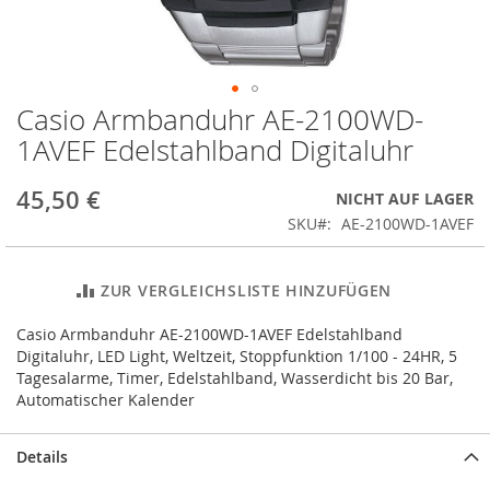
Casio Armbanduhr AE-2100WD-
Zum
Anfang
1AVEF Edelstahlband Digitaluhr
der
Bildergalerie
45,50 €
NICHT AUF LAGER
springen
SKU
AE-2100WD-1AVEF
ZUR VERGLEICHSLISTE HINZUFÜGEN
Casio Armbanduhr AE-2100WD-1AVEF Edelstahlband
Digitaluhr, LED Light, Weltzeit, Stoppfunktion 1/100 - 24HR, 5
Tagesalarme, Timer, Edelstahlband, Wasserdicht bis 20 Bar,
Automatischer Kalender
Details