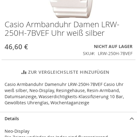
Casio Armbanduhr Damen LRW-
Zum
Anfang
250H-7BVEF Uhr weiß silber
der
Bildergalerie
46,60 €
NICHT AUF LAGER
springen
SKU
LRW-250H-7BVEF
ZUR VERGLEICHSLISTE HINZUFÜGEN
Casio Armbanduhr Damenuhr LRW-250H-7BVEF Casio Uhr
weiß silber, Neo-Display, Resingehäuse, Resin-Armband,
Datumsanzeige, Wasserdichtigkeits-Klassifizierung 10 Bar,
Gewölbtes Uhrenglas, Wochentaganzeige
Details
Neo-Display