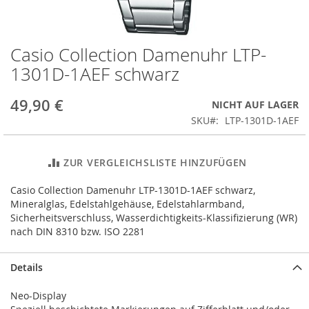
Casio Collection Damenuhr LTP-
Zum
Anfang
1301D-1AEF schwarz
der
Bildergalerie
49,90 €
NICHT AUF LAGER
springen
SKU
LTP-1301D-1AEF
ZUR VERGLEICHSLISTE HINZUFÜGEN
Casio Collection Damenuhr LTP-1301D-1AEF schwarz,
Mineralglas, Edelstahlgehäuse, Edelstahlarmband,
Sicherheitsverschluss, Wasserdichtigkeits-Klassifizierung (WR)
nach DIN 8310 bzw. ISO 2281
Details
Neo-Display