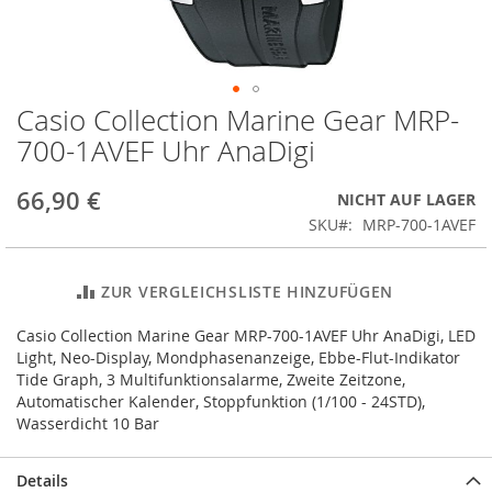
Casio Collection Marine Gear MRP-
Zum
Anfang
700-1AVEF Uhr AnaDigi
der
Bildergalerie
66,90 €
NICHT AUF LAGER
springen
SKU
MRP-700-1AVEF
ZUR VERGLEICHSLISTE HINZUFÜGEN
Casio Collection Marine Gear MRP-700-1AVEF Uhr AnaDigi, LED
Light, Neo-Display, Mondphasenanzeige, Ebbe-Flut-Indikator
Tide Graph, 3 Multifunktionsalarme, Zweite Zeitzone,
Automatischer Kalender, Stoppfunktion (1/100 - 24STD),
Wasserdicht 10 Bar
Details