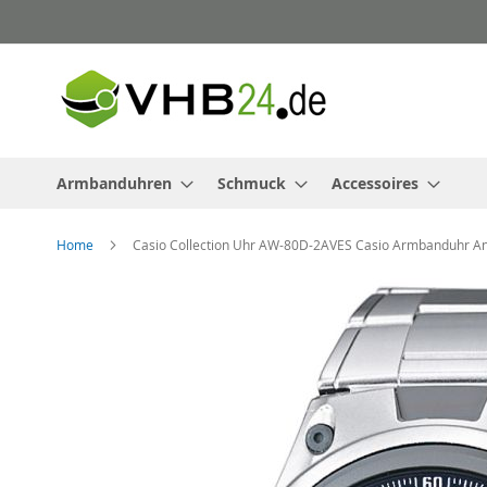
Direkt
zum
Inhalt
Armbanduhren
Schmuck
Accessoires
Home
Casio Collection Uhr AW-80D-2AVES Casio Armbanduhr A
Zum
Ende
der
Bildergalerie
springen