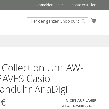
Anmelden
Ein Konto erstellen
Mein W
Suche
Suche
 Collection Uhr AW-
2AVES Casio
anduhr AnaDigi
 €
NICHT AUF LAGER
SKU
AW-80D-2AVES