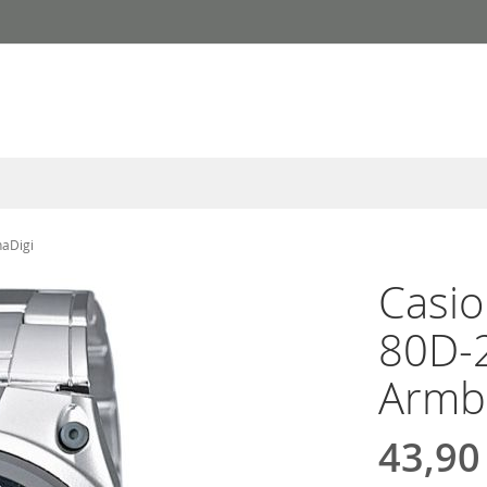
naDigi
Casio
80D-
Armb
43,90