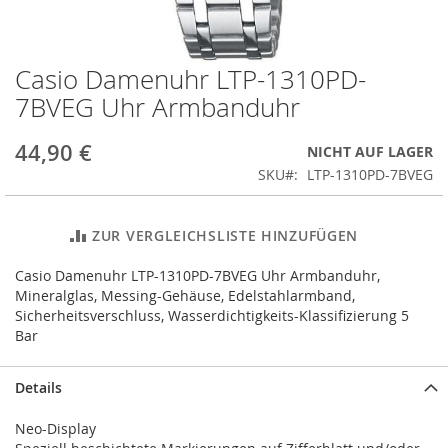
Casio Damenuhr LTP-1310PD-
Zum
Anfang
7BVEG Uhr Armbanduhr
der
Bildergalerie
44,90 €
NICHT AUF LAGER
springen
SKU
LTP-1310PD-7BVEG
ZUR VERGLEICHSLISTE HINZUFÜGEN
Casio Damenuhr LTP-1310PD-7BVEG Uhr Armbanduhr,
Mineralglas, Messing-Gehäuse, Edelstahlarmband,
Sicherheitsverschluss, Wasserdichtigkeits-Klassifizierung 5
Bar
Details
Neo-Display