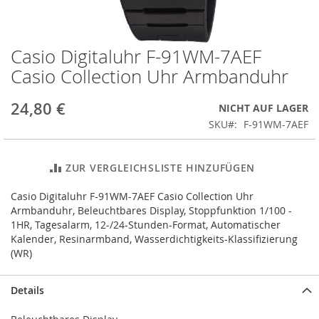
Casio Digitaluhr F-91WM-7AEF
Zum
Anfang
Casio Collection Uhr Armbanduhr
der
Bildergalerie
24,80 €
NICHT AUF LAGER
springen
SKU
F-91WM-7AEF
ZUR VERGLEICHSLISTE HINZUFÜGEN
Casio Digitaluhr F-91WM-7AEF Casio Collection Uhr
Armbanduhr, Beleuchtbares Display, Stoppfunktion 1/100 -
1HR, Tagesalarm, 12-/24-Stunden-Format, Automatischer
Kalender, Resinarmband, Wasserdichtigkeits-Klassifizierung
(WR)
Details