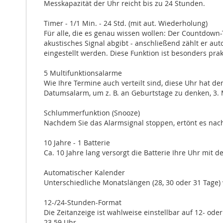
Messkapazität der Uhr reicht bis zu 24 Stunden.
Timer - 1/1 Min. - 24 Std. (mit aut. Wiederholung)
Für alle, die es genau wissen wollen: Der Countdown
akustisches Signal abgibt - anschließend zählt er au
eingestellt werden. Diese Funktion ist besonders pra
5 Multifunktionsalarme
Wie Ihre Termine auch verteilt sind, diese Uhr hat den
Datumsalarm, um z. B. an Geburtstage zu denken, 3. M
Schlummerfunktion (Snooze)
Nachdem Sie das Alarmsignal stoppen, ertönt es nac
10 Jahre - 1 Batterie
Ca. 10 Jahre lang versorgt die Batterie Ihre Uhr mit d
Automatischer Kalender
Unterschiedliche Monatslängen (28, 30 oder 31 Tage)
12-/24-Stunden-Format
Die Zeitanzeige ist wahlweise einstellbar auf 12- ode
23.59 Uhr.