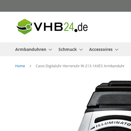
Direkt
zum
Inhalt
Armbanduhren
Schmuck
Accessoires
Home
Casio Digitaluhr Herrenuhr W-213-1AVES Armbanduhr
Zum
Ende
der
Bildergalerie
springen