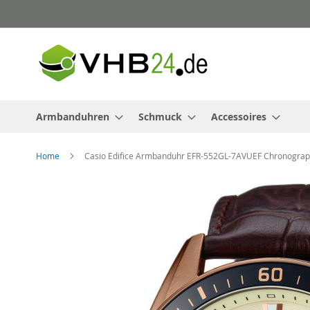
Direkt
zum
Inhalt
Armbanduhren
Schmuck
Accessoires
Home
Casio Edifice Armbanduhr EFR-552GL-7AVUEF Chronogra
Zum
Ende
der
Bildergalerie
springen