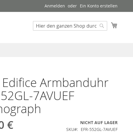
Anmelden
Ein Konto erstellen
Mein W
Suche
Suche
 Edifice Armbanduhr
552GL-7AVUEF
nograph
0 €
NICHT AUF LAGER
SKU
EFR-552GL-7AVUEF