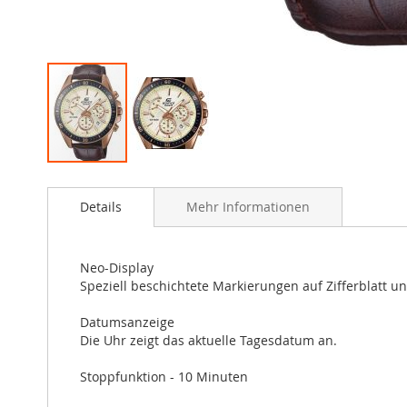
Zum
Anfang
Details
Mehr Informationen
der
Bildergalerie
springen
Neo-Display
Speziell beschichtete Markierungen auf Zifferblatt u
Datumsanzeige
Die Uhr zeigt das aktuelle Tagesdatum an.
Stoppfunktion - 10 Minuten