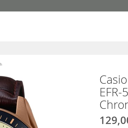
ph
Casio
EFR-
Chro
129,0