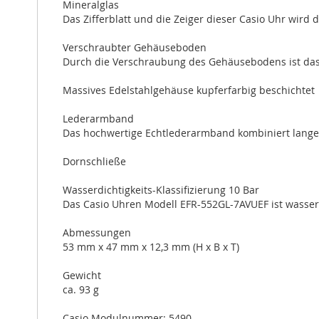
Mineralglas
Das Zifferblatt und die Zeiger dieser Casio Uhr wird 
Verschraubter Gehäuseboden
Durch die Verschraubung des Gehäusebodens ist das I
Massives Edelstahlgehäuse kupferfarbig beschichtet
Lederarmband
Das hochwertige Echtlederarmband kombiniert lange 
Dornschließe
Wasserdichtigkeits-Klassifizierung 10 Bar
Das Casio Uhren Modell EFR-552GL-7AVUEF ist wasserd
Abmessungen
53 mm x 47 mm x 12,3 mm (H x B x T)
Gewicht
ca. 93 g
Casio Modulnummer: 5490