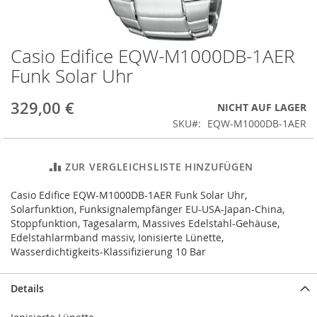
Casio Edifice EQW-M1000DB-1AER
Zum
Anfang
Funk Solar Uhr
der
Bildergalerie
329,00 €
NICHT AUF LAGER
springen
SKU
EQW-M1000DB-1AER
ZUR VERGLEICHSLISTE HINZUFÜGEN
Casio Edifice EQW-M1000DB-1AER Funk Solar Uhr,
Solarfunktion, Funksignalempfänger EU-USA-Japan-China,
Stoppfunktion, Tagesalarm, Massives Edelstahl-Gehäuse,
Edelstahlarmband massiv, Ionisierte Lünette,
Wasserdichtigkeits-Klassifizierung 10 Bar
Details