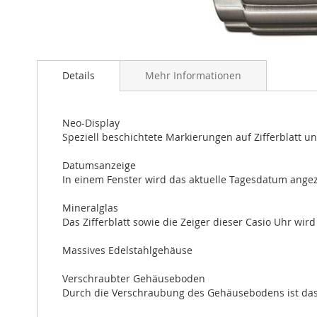
Zum
Anfang
Details
Mehr Informationen
der
Bildergalerie
springen
Neo-Display
Speziell beschichtete Markierungen auf Zifferblatt u
Datumsanzeige
In einem Fenster wird das aktuelle Tagesdatum angez
Mineralglas
Das Zifferblatt sowie die Zeiger dieser Casio Uhr wir
Massives Edelstahlgehäuse
Verschraubter Gehäuseboden
Durch die Verschraubung des Gehäusebodens ist das In