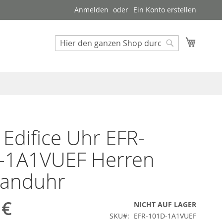
Anmelden
Ein Konto erstellen
Mein W
Suche
Suche
 Edifice Uhr EFR-
-1A1VUEF Herren
anduhr
 €
NICHT AUF LAGER
SKU
EFR-101D-1A1VUEF