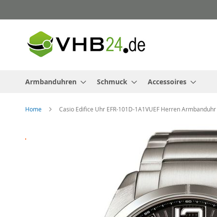
Direkt
zum
Inhalt
Armbanduhren
Schmuck
Accessoires
Home
Casio Edifice Uhr EFR-101D-1A1VUEF Herren Armbanduhr
Zum
Ende
der
Bildergalerie
springen