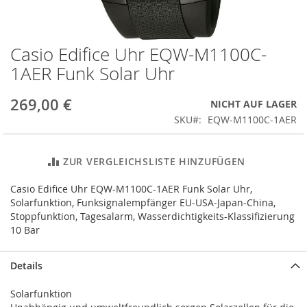
Casio Edifice Uhr EQW-M1100C-
Zum
Anfang
1AER Funk Solar Uhr
der
Bildergalerie
269,00 €
NICHT AUF LAGER
springen
SKU
EQW-M1100C-1AER
ZUR VERGLEICHSLISTE HINZUFÜGEN
Casio Edifice Uhr EQW-M1100C-1AER Funk Solar Uhr,
Solarfunktion, Funksignalempfänger EU-USA-Japan-China,
Stoppfunktion, Tagesalarm, Wasserdichtigkeits-Klassifizierung
10 Bar
Details
Solarfunktion