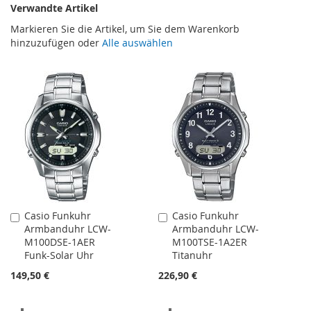
Verwandte Artikel
Markieren Sie die Artikel, um Sie dem Warenkorb
hinzuzufügen oder
Alle auswählen
Casio Funkuhr
Casio Funkuhr
In
In
Armbanduhr LCW-
Armbanduhr LCW-
den
den
M100DSE-1AER
M100TSE-1A2ER
Warenkorb
Warenkorb
Funk-Solar Uhr
Titanuhr
149,50 €
226,90 €
ZUR
ZUR