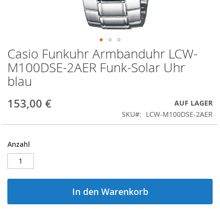
Casio Funkuhr Armbanduhr LCW-
Zum
Anfang
M100DSE-2AER Funk-Solar Uhr
der
blau
Bildergalerie
springen
153,00 €
AUF LAGER
SKU
LCW-M100DSE-2AER
Anzahl
In den Warenkorb