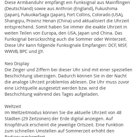
Diese Armbanduhr empfängt ein Funksignal aus Mainflingen
(Deutschland) sowie aus Anthron (England), Fukushima
(Japan), Fukuoka/Saga (Japan), Fort Collins, Colorado (USA),
Shangqiu, Provinz Henan (China) und aktualisiert die Uhrzeit
entsprechend. Somit haben Sie immer die exakte Uhrzeit in
weiten Teilen von Europa, den USA, Japan und China. Das
Funksignal berücksichtig auch die Sommer oder Winterzeit.
Diese Uhr kann folgende Funksignale Empfangen: DCF, MSF,
WWVB, BPC und JJY.
Neo Display
Die Zeiger und Ziffern bei dieser Uhr sind mit einer speziellen
Beschichtung überzogen. Dadurch können Sie in der Nacht
die analoge Uhrzeit problemlos ablesen. Die Uhr muss zuvor
eine Lichtquelle ausgesetzt werden bzw. wird die
Beschichtung während des Tages aufgeladen.
Weltzeit
Im Weltzeitmodus können Sie die aktuelle Uhrzeit von 48
Städten (29 Zeitzonen) der Erde digital anzeigen. Auf
Knopfdruck erscheint die jeweilige Ortszeit. Eine Funktion
zum schnellen Umstellen auf Sommerzeit erhöht den
Bedienungskomfort.