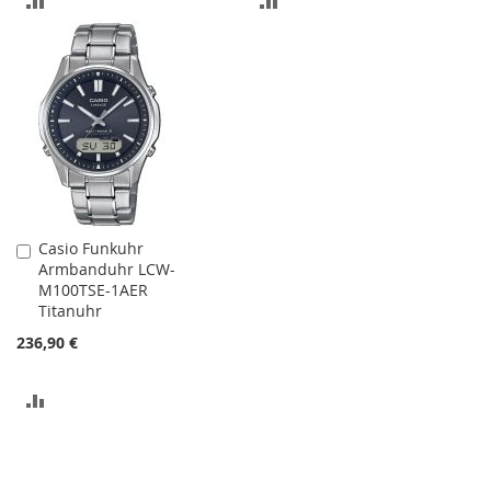
VERGLEICHSLISTE
VERGLEICHSLISTE
HINZUFÜGEN
HINZUFÜGEN
Casio Funkuhr
In
Armbanduhr LCW-
den
M100TSE-1AER
Warenkorb
Titanuhr
236,90 €
ZUR
VERGLEICHSLISTE
HINZUFÜGEN