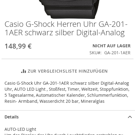
Casio G-Shock Herren Uhr GA-201-
Zum
Anfang
1AER schwarz silber Digital-Analog
der
Bildergalerie
148,99 €
NICHT AUF LAGER
springen
SKU
GA-201-1AER
ZUR VERGLEICHSLISTE HINZUFÜGEN
Casio G-Shock Uhr GA-201-1AER schwarz silber Digital-Analog
Uhr, AUTO LED Light , Stoßfest, Timer, Weltzeit, Stoppfunktion,
5 Tagesalarme, Automatischer Kalender, Schlummerfunktion,
Resin- Armband, Wasserdicht 20 bar, Mineralglas
Details
AUTO-LED Light