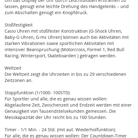
Um das Display der Uhr durch Leuchtdioden erstrahlen zu
lassen, genügt eine leichte Drehung des Handgelenks – und
zum Abschalten genügt ein Knopfdruck.
Stoßfestigkeit
Casio Uhren mit stoßfester Konstruktion (G-Shock Uhren,
Baby-G Uhren, G-ms Uhren) können auch bei Aktivitäten mit
starken Vibrationen sowie sportlichen Aktivitäten mit
intensiver Beanspruchung (Motorcross, Formel 1, Red Bull
Racing, Wintersport, Skateboarden ) getragen werden.
Weltzeit
Die Weltzeit zeigt die Uhrzeiten in bis zu 29 verschiedenen
Zeitzonen an.
Stoppfunktion (1/1000- 100STD)
Für Sportler und alle, die es genau wissen wollen:
Abgelaufene Zeit, Zwischenzeit und Endzeit werden mit einer
Genauigkeit von Tausendstelsekunden gemessen. Die
Messkapazität der Uhr reicht bis zu 100 Stunden.
Timer - 1/1 Min. - 24 Std. (mit aut. Wiederholfunktion)
Für alle, die es genau wissen wollen: Der Countdown-Timer