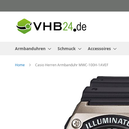
Direkt
zum
Inhalt
Armbanduhren
Schmuck
Accessoires
Home
Casio Herren Armbanduhr MWC-100H-1AVEF
Zum
Ende
der
Bildergalerie
springen