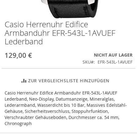
Casio Herrenuhr Edifice
Zum
Anfang
Armbanduhr EFR-543L-1AVUEF
der
Lederband
Bildergalerie
springen
129,00 €
NICHT AUF LAGER
SKU
EFR-543L-1AVUEF
ZUR VERGLEICHSLISTE HINZUFÜGEN
Casio Herrenuhr Edifice Armbanduhr EFR-543L-1AVUEF
Lederband, Neo-Display, Datumsanzeige, Mineralglas,
Lederarmband, Wasserdicht bis 10 Bar, Massives Edelstahl-
Gehäuse, Sicherheitsverschluss, Stoppuhrfunktion,
Verschraubter Gehäuseboden, Durchmesser ca. 54 mm,
Chronograph