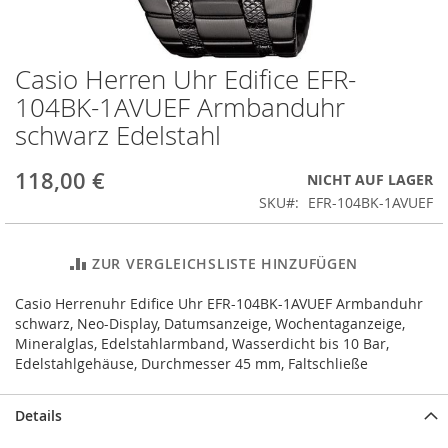
Casio Herren Uhr Edifice EFR-
Zum
Anfang
104BK-1AVUEF Armbanduhr
der
schwarz Edelstahl
Bildergalerie
springen
118,00 €
NICHT AUF LAGER
SKU
EFR-104BK-1AVUEF
ZUR VERGLEICHSLISTE HINZUFÜGEN
Casio Herrenuhr Edifice Uhr EFR-104BK-1AVUEF Armbanduhr
schwarz, Neo-Display, Datumsanzeige, Wochentaganzeige,
Mineralglas, Edelstahlarmband, Wasserdicht bis 10 Bar,
Edelstahlgehäuse, Durchmesser 45 mm, Faltschließe
Details