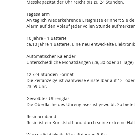
Messkapazität der Uhr reicht bis zu 24 Stunden.
Tagesalarm
An täglich wiederkehrende Ereignisse erinnert Sie der
Alarm auf den Ablauf jeder vollen Stunde aufmerksa
10 Jahre - 1 Batterie
ca.10 Jahre 1 Batterie. Eine neu entwickelte Elektron
Automatischer Kalender
Unterschiedliche Monatslängen (28, 30 oder 31 Tage)
12-/24-Stunden-Format
Die Zeitanzeige ist wahlweise einstellbar auf 12- ode
23.59 Uhr.
Gewölbtes Uhrenglas
Die Oberfläche des Uhrenglases ist gewölbt. So biete
Resinarmband
Resin ist ein Kunststoff und durch seine extreme Halt
Wasserdichtigkeits-Klassifizierung 5 Bar