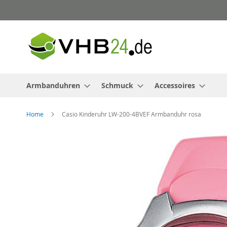
Direkt
zum
Inhalt
Armbanduhren
Schmuck
Accessoires
Home
Casio Kinderuhr LW-200-4BVEF Armbanduhr rosa
Zum
Ende
der
Bildergalerie
springen