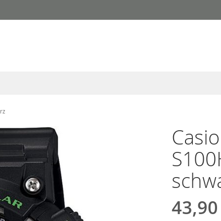
rz
Casio
S100H
schw
43,90