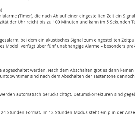
n)
lalarme (Timer), die nach Ablauf einer eingestellten Zeit ein Sig
zität der Uhr reicht bis zu 100 Minuten und kann im 5 Sekunden Ta
gesalarm, bei dem ein akustisches Signal zum eingestellten Zeitpun
ses Modell verfügt über fünf unabhängige Alarme – besonders pr
 abgeschaltet werden. Nach dem Abschalten gibt es dann keinen P
Countdowntimer sind nach dem Abschalten der Tastentöne dennoch 
 werden automatisch berücksichtigt. Datumskorrekturen sind gegebe
r 24-Stunden-Format. Im 12-Stunden-Modus steht ein p in der Anzeig