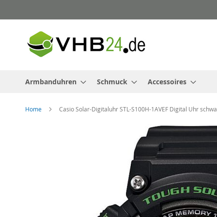
Direkt
zum
Inhalt
Armbanduhren
Schmuck
Accessoires
Home
Casio Solar-Digitaluhr STL-S100H-1AVEF Digital Uhr schwa
Zum
Ende
der
Bildergalerie
springen