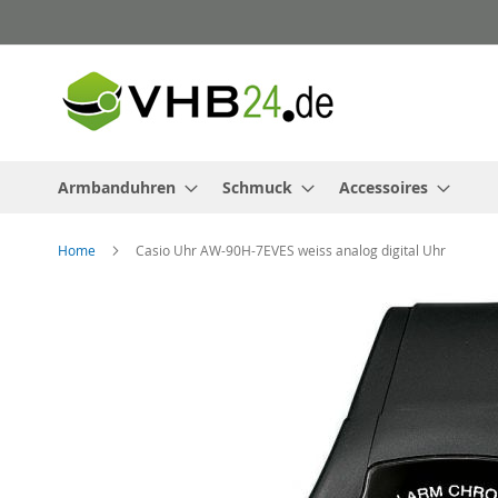
Direkt
zum
Inhalt
Armbanduhren
Schmuck
Accessoires
Home
Casio Uhr AW-90H-7EVES weiss analog digital Uhr
Zum
Ende
der
Bildergalerie
springen