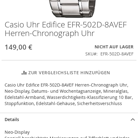
Casio Uhr Edifice EFR-502D-8AVEF
Zum
Anfang
Herren-Chronograph Uhr
der
Bildergalerie
149,00 €
NICHT AUF LAGER
springen
SKU
EFR-502D-8AVEF
ZUR VERGLEICHSLISTE HINZUFÜGEN
Casio Uhr Edifice EFR-502D-8AVEF Herren-Chronograph Uhr,
Neo-Display, Datums- und Wochentagsanzeige, Mineralglas,
Edelstahl-Armband, Wasserdichtigkeits-Klassifizierung 10 Bar,
Stoppfunktion, Edelstahl-Gehäuse, Sicherheitsverschluss
Details
Neo-Display