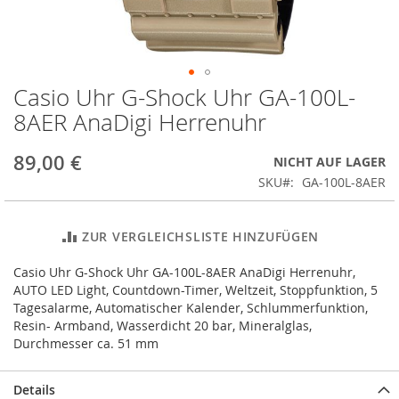
Casio Uhr G-Shock Uhr GA-100L-
Zum
Anfang
8AER AnaDigi Herrenuhr
der
Bildergalerie
89,00 €
NICHT AUF LAGER
springen
SKU
GA-100L-8AER
ZUR VERGLEICHSLISTE HINZUFÜGEN
Casio Uhr G-Shock Uhr GA-100L-8AER AnaDigi Herrenuhr,
AUTO LED Light, Countdown-Timer, Weltzeit, Stoppfunktion, 5
Tagesalarme, Automatischer Kalender, Schlummerfunktion,
Resin- Armband, Wasserdicht 20 bar, Mineralglas,
Durchmesser ca. 51 mm
Details