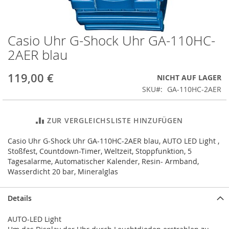
Casio Uhr G-Shock Uhr GA-110HC-
Zum
Anfang
2AER blau
der
Bildergalerie
119,00 €
NICHT AUF LAGER
springen
SKU
GA-110HC-2AER
ZUR VERGLEICHSLISTE HINZUFÜGEN
Casio Uhr G-Shock Uhr GA-110HC-2AER blau, AUTO LED Light ,
Stoßfest, Countdown-Timer, Weltzeit, Stoppfunktion, 5
Tagesalarme, Automatischer Kalender, Resin- Armband,
Wasserdicht 20 bar, Mineralglas
Details
AUTO-LED Light