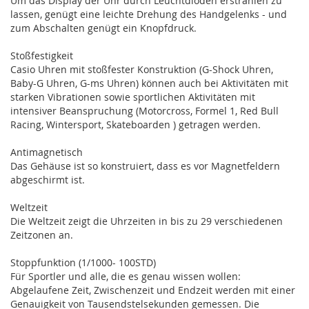
Um das Display der Uhr durch Leuchtdioden erstrahlen zu
lassen, genügt eine leichte Drehung des Handgelenks - und
zum Abschalten genügt ein Knopfdruck.
Stoßfestigkeit
Casio Uhren mit stoßfester Konstruktion (G-Shock Uhren,
Baby-G Uhren, G-ms Uhren) können auch bei Aktivitäten mit
starken Vibrationen sowie sportlichen Aktivitäten mit
intensiver Beanspruchung (Motorcross, Formel 1, Red Bull
Racing, Wintersport, Skateboarden ) getragen werden.
Antimagnetisch
Das Gehäuse ist so konstruiert, dass es vor Magnetfeldern
abgeschirmt ist.
Weltzeit
Die Weltzeit zeigt die Uhrzeiten in bis zu 29 verschiedenen
Zeitzonen an.
Stoppfunktion (1/1000- 100STD)
Für Sportler und alle, die es genau wissen wollen:
Abgelaufene Zeit, Zwischenzeit und Endzeit werden mit einer
Genauigkeit von Tausendstelsekunden gemessen. Die