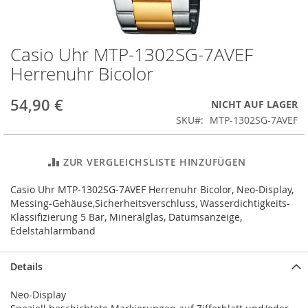
Casio Uhr MTP-1302SG-7AVEF
Zum
Anfang
Herrenuhr Bicolor
der
Bildergalerie
54,90 €
NICHT AUF LAGER
springen
SKU
MTP-1302SG-7AVEF
ZUR VERGLEICHSLISTE HINZUFÜGEN
Casio Uhr MTP-1302SG-7AVEF Herrenuhr Bicolor, Neo-Display,
Messing-Gehäuse,Sicherheitsverschluss, Wasserdichtigkeits-
Klassifizierung 5 Bar, Mineralglas, Datumsanzeige,
Edelstahlarmband
Details
Neo-Display