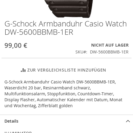
G-Schock Armbanduhr Casio Watch
Zum
Anfang
DW-5600BBMB-1ER
der
Bildergalerie
99,00 €
NICHT AUF LAGER
springen
SKU
DW-5600BBMB-1ER
ZUR VERGLEICHSLISTE HINZUFÜGEN
G-Schock Armbanduhr Casio Watch DW-5600BBMB-1ER,
Waserdicht 20 bar, Resinarmband schwarz,
Multifunktionsalarm, Stoppfunktion, Countdown-Timer,
Display Flasher, Automatischer Kalender mit Datum, Monat
und Wochentag, Zifferblatt golden
Details