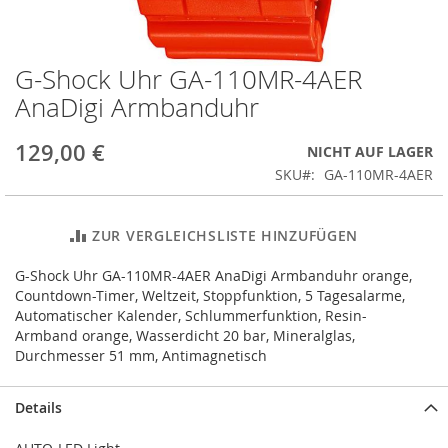
G-Shock Uhr GA-110MR-4AER
Zum
Anfang
AnaDigi Armbanduhr
der
Bildergalerie
129,00 €
NICHT AUF LAGER
springen
SKU
GA-110MR-4AER
ZUR VERGLEICHSLISTE HINZUFÜGEN
G-Shock Uhr GA-110MR-4AER AnaDigi Armbanduhr orange,
Countdown-Timer, Weltzeit, Stoppfunktion, 5 Tagesalarme,
Automatischer Kalender, Schlummerfunktion, Resin-
Armband orange, Wasserdicht 20 bar, Mineralglas,
Durchmesser 51 mm, Antimagnetisch
Details