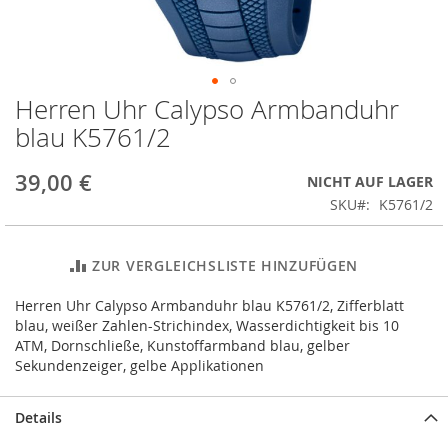
Herren Uhr Calypso Armbanduhr
Zum
Anfang
blau K5761/2
der
Bildergalerie
39,00 €
NICHT AUF LAGER
springen
SKU
K5761/2
ZUR VERGLEICHSLISTE HINZUFÜGEN
Herren Uhr Calypso Armbanduhr blau K5761/2, Zifferblatt
blau, weißer Zahlen-Strichindex, Wasserdichtigkeit bis 10
ATM, Dornschließe, Kunstoffarmband blau, gelber
Sekundenzeiger, gelbe Applikationen
Details