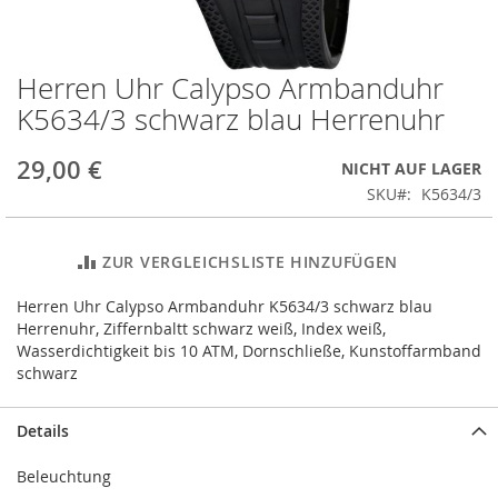
Herren Uhr Calypso Armbanduhr
Zum
Anfang
K5634/3 schwarz blau Herrenuhr
der
Bildergalerie
29,00 €
NICHT AUF LAGER
springen
SKU
K5634/3
ZUR VERGLEICHSLISTE HINZUFÜGEN
Herren Uhr Calypso Armbanduhr K5634/3 schwarz blau
Herrenuhr, Ziffernbaltt schwarz weiß, Index weiß,
Wasserdichtigkeit bis 10 ATM, Dornschließe, Kunstoffarmband
schwarz
Details
Beleuchtung