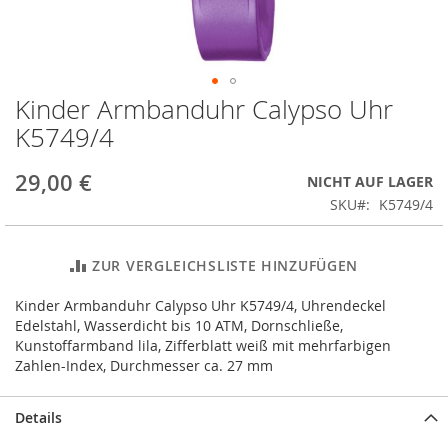
Kinder Armbanduhr Calypso Uhr
Zum
Anfang
K5749/4
der
Bildergalerie
29,00 €
NICHT AUF LAGER
springen
SKU
K5749/4
ZUR VERGLEICHSLISTE HINZUFÜGEN
Kinder Armbanduhr Calypso Uhr K5749/4, Uhrendeckel
Edelstahl, Wasserdicht bis 10 ATM, Dornschließe,
Kunstoffarmband lila, Zifferblatt weiß mit mehrfarbigen
Zahlen-Index, Durchmesser ca. 27 mm
Details