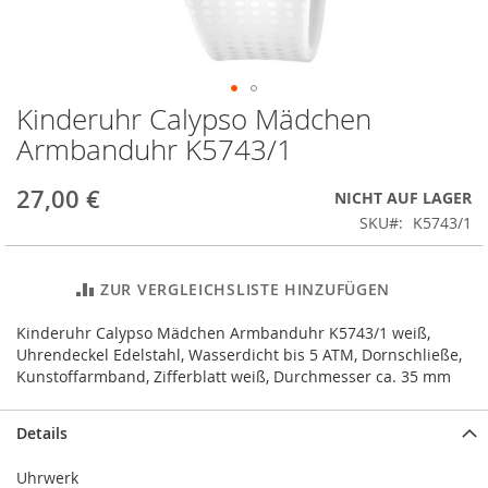
Kinderuhr Calypso Mädchen
Zum
Anfang
Armbanduhr K5743/1
der
Bildergalerie
27,00 €
NICHT AUF LAGER
springen
SKU
K5743/1
ZUR VERGLEICHSLISTE HINZUFÜGEN
Kinderuhr Calypso Mädchen Armbanduhr K5743/1 weiß,
Uhrendeckel Edelstahl, Wasserdicht bis 5 ATM, Dornschließe,
Kunstoffarmband, Zifferblatt weiß, Durchmesser ca. 35 mm
Details
Uhrwerk