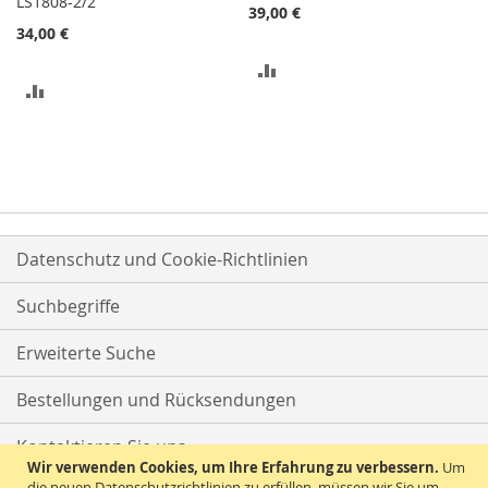
LS1808-2/2
39,00 €
34,00 €
ZUR
ZUR
VERGLEICHSLISTE
VERGLEICHSLISTE
HINZUFÜGEN
HINZUFÜGEN
Datenschutz und Cookie-Richtlinien
Suchbegriffe
Erweiterte Suche
Bestellungen und Rücksendungen
Kontaktieren Sie uns
Wir verwenden Cookies, um Ihre Erfahrung zu verbessern.
Um
die neuen Datenschutzrichtlinien zu erfüllen, müssen wir Sie um