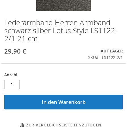
Lederarmband Herren Armband
Zum
Anfang
schwarz silber Lotus Style LS1122-
der
2/1 21 cm
Bildergalerie
springen
29,90 €
AUF LAGER
SKU
LS1122-2/1
Anzahl
In den Warenkorb
ZUR VERGLEICHSLISTE HINZUFÜGEN