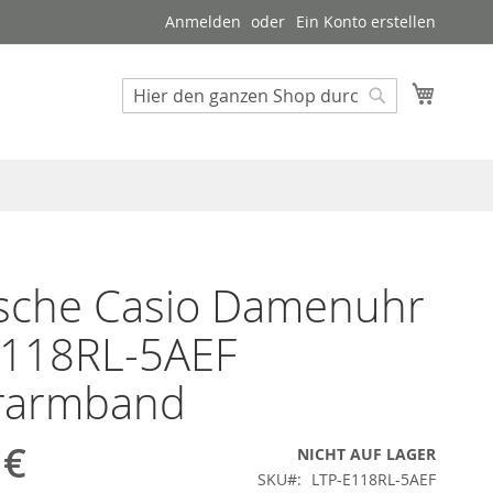
Anmelden
Ein Konto erstellen
Mein W
Suche
Suche
sche Casio Damenuhr
E118RL-5AEF
rarmband
 €
NICHT AUF LAGER
SKU
LTP-E118RL-5AEF