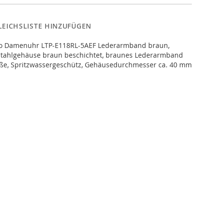
LEICHSLISTE HINZUFÜGEN
o Damenuhr LTP-E118RL-5AEF Lederarmband braun,
stahlgehäuse braun beschichtet, braunes Lederarmband
eße, Spritzwassergeschütz, Gehäusedurchmesser ca. 40 mm