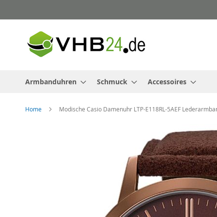
Direkt
zum
Inhalt
Armbanduhren
Schmuck
Accessoires
Home
Modische Casio Damenuhr LTP-E118RL-5AEF Lederarmba
Zum
Ende
der
Bildergalerie
springen