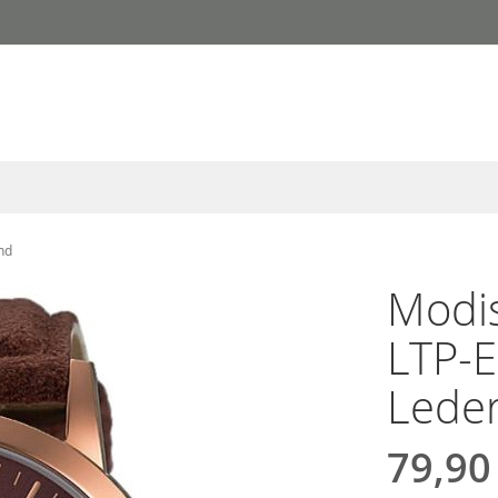
nd
Modi
LTP-
Lede
79,90