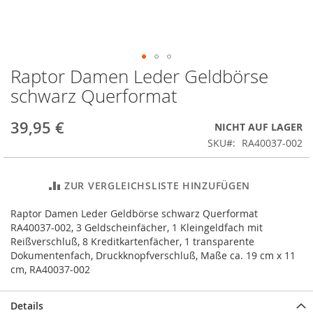
Raptor Damen Leder Geldbörse
Zum
Anfang
schwarz Querformat
der
Bildergalerie
39,95 €
NICHT AUF LAGER
springen
SKU
RA40037-002
ZUR VERGLEICHSLISTE HINZUFÜGEN
Raptor Damen Leder Geldbörse schwarz Querformat
RA40037-002, 3 Geldscheinfächer, 1 Kleingeldfach mit
Reißverschluß, 8 Kreditkartenfächer, 1 transparente
Dokumentenfach, Druckknopfverschluß, Maße ca. 19 cm x 11
cm, RA40037-002
Details