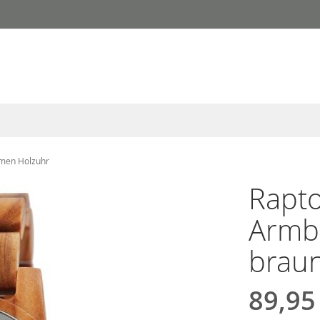
amen Holzuhr
Rapto
Armb
brau
89,95