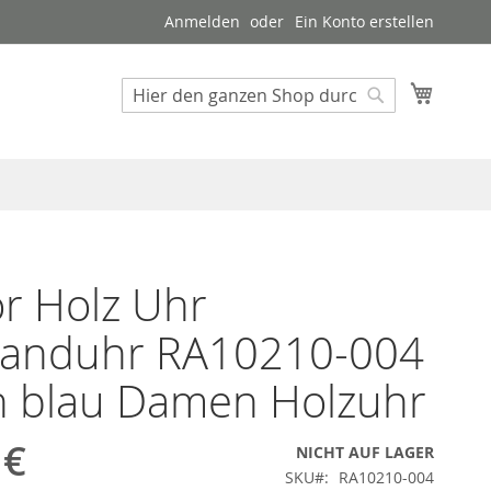
Anmelden
Ein Konto erstellen
Mein W
Suche
Suche
r Holz Uhr
anduhr RA10210-004
n blau Damen Holzuhr
 €
NICHT AUF LAGER
SKU
RA10210-004