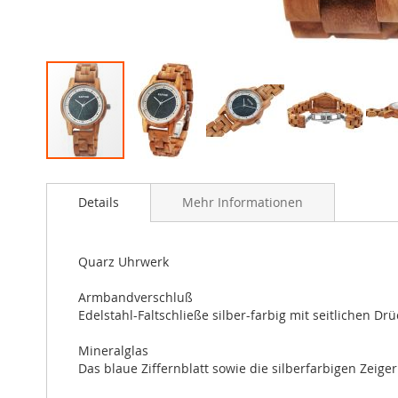
Zum
Anfang
Details
Mehr Informationen
der
Bildergalerie
springen
Quarz Uhrwerk
Armbandverschluß
Edelstahl-Faltschließe silber-farbig mit seitlichen Drü
Mineralglas
Das blaue Ziffernblatt sowie die silberfarbigen Zeig