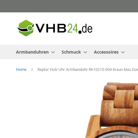
Direkt
zum
Inhalt
Armbanduhren
Schmuck
Accessoires
Home
Raptor Holz Uhr Armbanduhr RA10210-004 braun blau D
Zum
Ende
der
Bildergalerie
springen