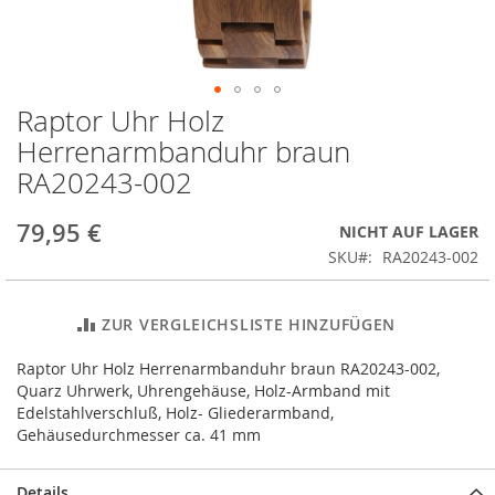
Raptor Uhr Holz
Zum
Anfang
Herrenarmbanduhr braun
der
RA20243-002
Bildergalerie
springen
79,95 €
NICHT AUF LAGER
SKU
RA20243-002
ZUR VERGLEICHSLISTE HINZUFÜGEN
Raptor Uhr Holz Herrenarmbanduhr braun RA20243-002,
Quarz Uhrwerk, Uhrengehäuse, Holz-Armband mit
Edelstahlverschluß, Holz- Gliederarmband,
Gehäusedurchmesser ca. 41 mm
Details