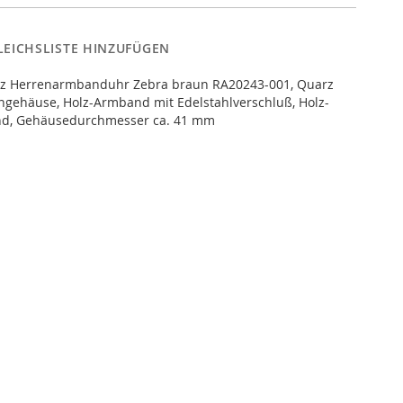
LEICHSLISTE HINZUFÜGEN
lz Herrenarmbanduhr Zebra braun RA20243-001, Quarz
ngehäuse, Holz-Armband mit Edelstahlverschluß, Holz-
nd, Gehäusedurchmesser ca. 41 mm