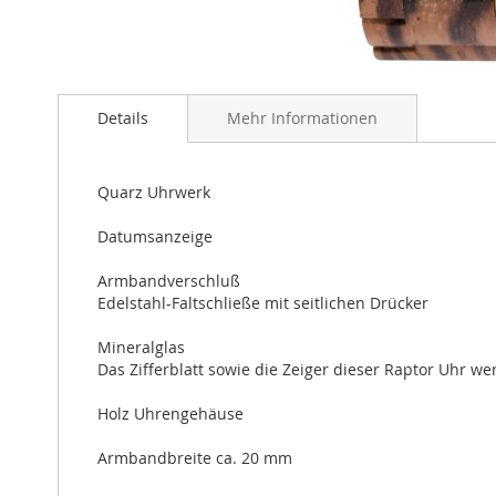
Zum
Anfang
Details
Mehr Informationen
der
Bildergalerie
springen
Quarz Uhrwerk
Datumsanzeige
Armbandverschluß
Edelstahl-Faltschließe mit seitlichen Drücker
Mineralglas
Das Zifferblatt sowie die Zeiger dieser Raptor Uhr w
Holz Uhrengehäuse
Armbandbreite ca. 20 mm