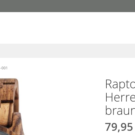
3-001
Rapto
Herr
brau
79,95