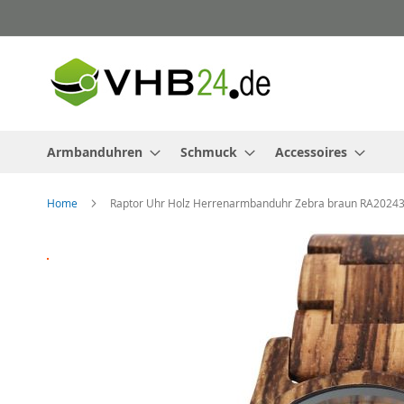
Direkt
zum
Inhalt
Armbanduhren
Schmuck
Accessoires
Home
Raptor Uhr Holz Herrenarmbanduhr Zebra braun RA2024
Zum
Ende
der
Bildergalerie
springen