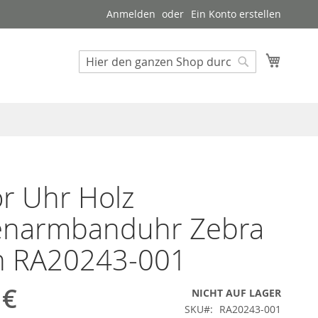
Anmelden
Ein Konto erstellen
Mein W
Suche
Suche
r Uhr Holz
enarmbanduhr Zebra
n RA20243-001
 €
NICHT AUF LAGER
SKU
RA20243-001