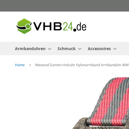
Direkt
zum
Inhalt
Armbanduhren
Schmuck
Accessoires
Home
Wewood Damen Holzuhr Nylonarmband Armbanduhr WW
Zum
Ende
der
Bildergalerie
springen