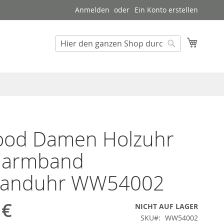
Anmelden
Ein Konto erstellen
Mein W
Suche
Suche
od Damen Holzuhr
narmband
anduhr WW54002
 €
NICHT AUF LAGER
SKU
WW54002