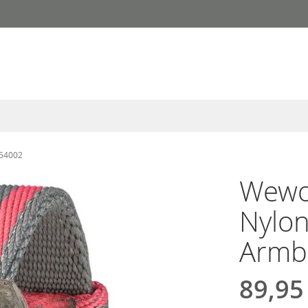
54002
Wewo
Nylo
Armb
89,95