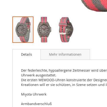
Zum
Anfang
Details
Mehr Informationen
der
Bildergalerie
springen
Der federleichte, hypoallergene Zeitmesser wird üb
Uhrwerk ausgestattet.
Die ersten WEWOOD-Uhren konstruierte der Designer A
Kreationen will er sie schützen, in Szene setzen und
Miyota Uhrwerk
Armbandverschluß