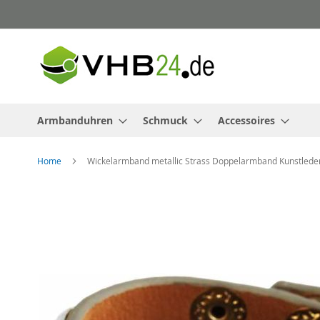
Direkt
zum
Inhalt
Armbanduhren
Schmuck
Accessoires
Home
Wickelarmband metallic Strass Doppelarmband Kunstled
Zum
Ende
der
Bildergalerie
springen