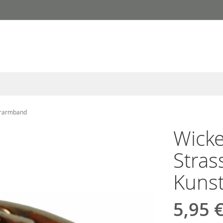
erarmband
Wicke
Stra
Kuns
5,95 