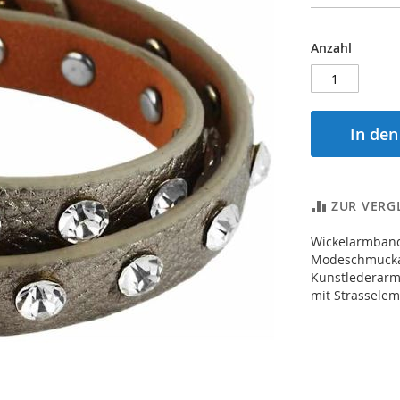
Anzahl
In de
ZUR VERG
Wickelarmband
Modeschmuckar
Kunstlederarmb
mit Strassele