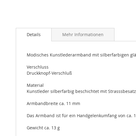
Zum
Anfang
Details
Mehr Informationen
der
Bildergalerie
springen
Modisches Kunstlederarmband mit silberfarbigen gl
Verschluss
Druckknopf-Verschluß
Material
Kunstleder silberfarbig beschichtet mit Strasssbesatz
Armbandbreite ca. 11 mm
Das Armband ist für ein Handgelenkumfang von ca. 1
Gewicht ca. 13 g