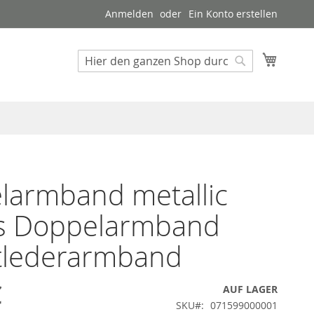
Anmelden
Ein Konto erstellen
Mein W
Suche
Suche
larmband metallic
ss Doppelarmband
tlederarmband
€
AUF LAGER
SKU
071599000001